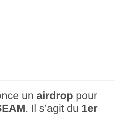
nce un
airdrop
pour
SEAM
. Il s’agit du
1er