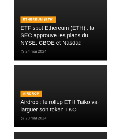
ETHEREUM (ETH)
ETF spot Ethereum (ETH) : la
SEC approuve les plans du
NYSE, CBOE et Nasdaq
24 mai 2024
AIRDROP
Airdrop : le rollup ETH Taiko va
larguer son token TKO
23 mai 2024