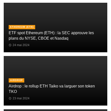
ETHEREUM (ETH)
ETF spot Ethereum (ETH) : la SEC approuve les
plans du NYSE, CBOE et Nasdaq
24 mai 2024
AIRDROP
Airdrop : le rollup ETH Taiko va larguer son token
TKO
23 mai 2024