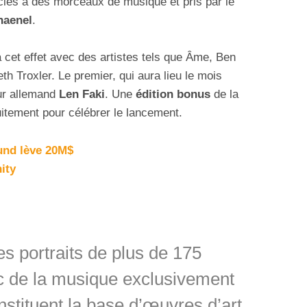
ciés à des morceaux de musique et pris par le
haenel
.
 cet effet avec des artistes tels que Âme, Ben
th Troxler. Le premier, qui aura lieu le mois
ur allemand
Len Faki
. Une
édition bonus
de la
uitement pour célébrer le lancement.
und lève 20M$
ity
portraits de plus de 175
ec de la musique exclusivement
onstituent la base d’œuvres d’art