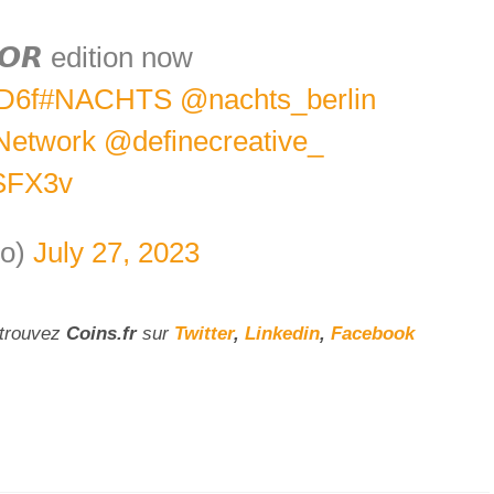
𝙊𝙍 edition now
D6f
#NACHTS
@nachts_berlin
Network
@definecreative_
rSFX3v
io)
July 27, 2023
etrouvez
Coins
.fr
sur
Twitter
,
Linkedin
,
Facebook