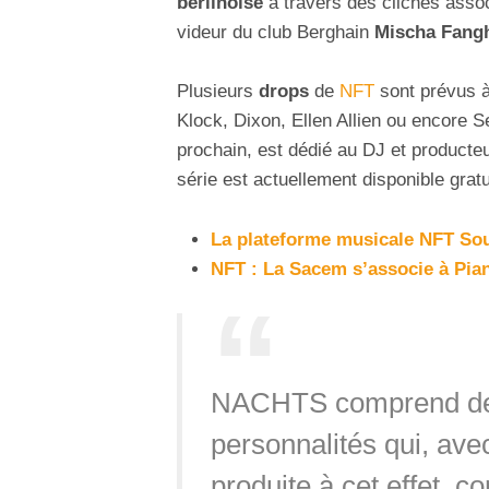
berlinoise
à travers des clichés asso
videur du club Berghain
Mischa Fang
Plusieurs
drops
de
NFT
sont prévus à
Klock, Dixon, Ellen Allien ou encore Se
prochain, est dédié au DJ et producte
série est actuellement disponible grat
La plateforme musicale NFT So
NFT : La Sacem s’associe à Pian
NACHTS comprend des 
personnalités qui, av
produite à cet effet, c