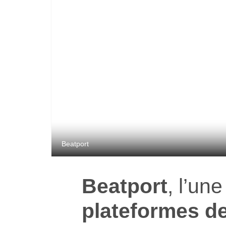
Beatport
Beatport
, l’un
plateformes d