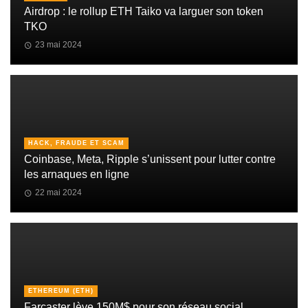
Airdrop : le rollup ETH Taiko va larguer son token
TKO
23 mai 2024
HACK, FRAUDE ET SCAM
Coinbase, Meta, Ripple s’unissent pour lutter contre
les arnaques en ligne
22 mai 2024
ETHEREUM (ETH)
Farcaster lève 150M$ pour son réseau social