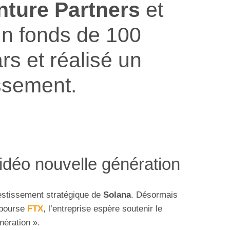
nture Partners
et
un fonds de 100
ars et réalisé un
ssement.
idéo nouvelle génération
estissement stratégique de
Solana
. Désormais
-bourse
FTX
, l’entreprise espère soutenir le
nération ».