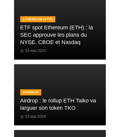
ETHEREUM (ETH)
ETF spot Ethereum (ETH) : la
SEC approuve les plans du
NYSE, CBOE et Nasdaq
24 mai 2024
AIRDROP
Airdrop : le rollup ETH Taiko va
larguer son token TKO
23 mai 2024