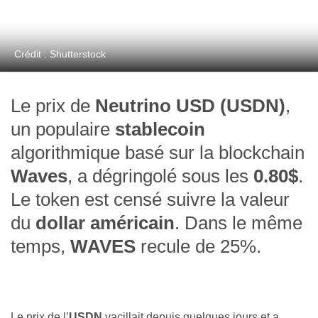
Crédit : Shutterstock
Le prix de
Neutrino USD (USDN)
,
un populaire
stablecoin
algorithmique basé sur la blockchain
Waves
, a dégringolé sous les
0.80$
.
Le token est censé suivre la valeur
du
dollar américain
. Dans le même
temps,
WAVES
recule de 25%.
Le prix de l’
USDN
vacillait depuis quelques jours et a