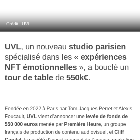
Crédit : UVL
UVL
, un nouveau
studio parisien
spécialisé dans les «
expériences
NFT émotionnelles
», a bouclé un
tour de table
de
550k€
.
Fondée en 2022 à Paris par Tom-Jacques Perret et Alexis
Foucault,
UVL
vient d’annoncer une
levée de fonds de
550 000 euros
menée par
Première Heure
, un groupe
français de production de contenu audiovisuel, et
Cliff
Capital
, la société d’investissement de l’agence marketing