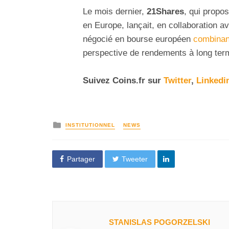
Le mois dernier,
21Shares
, qui propo
en Europe, lançait, en collaboration 
négocié en bourse européen
combinant
perspective de rendements à long terme 
Suivez
Coins
.fr sur
Twitter
,
Linkedi
INSTITUTIONNEL
NEWS
Partager
Tweeter
STANISLAS POGORZELSKI