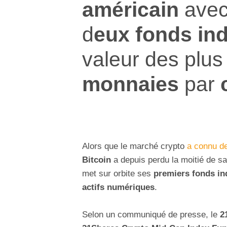
américain
avec
d
eux fonds ind
valeur des plu
monnaies
par
Alors que le marché crypto
a connu de
Bitcoin
a depuis perdu la moitié de sa
met sur orbite ses
premiers fonds ind
actifs numériques
.
Selon un communiqué de presse, le
2