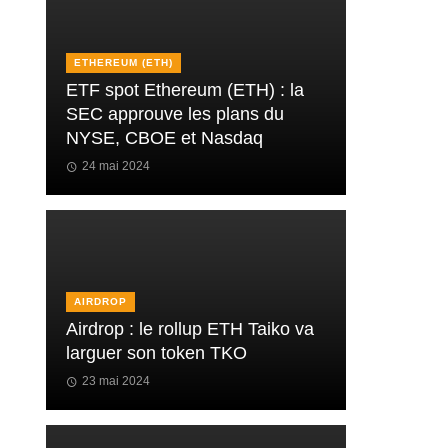
ETHEREUM (ETH)
ETF spot Ethereum (ETH) : la
SEC approuve les plans du
NYSE, CBOE et Nasdaq
24 mai 2024
AIRDROP
Airdrop : le rollup ETH Taiko va
larguer son token TKO
23 mai 2024