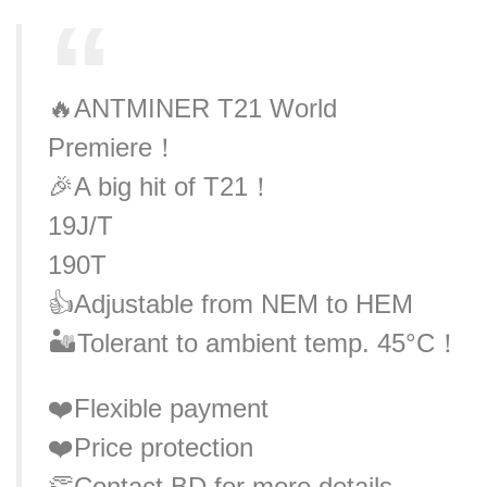
🔥ANTMINER T21 World
Premiere！
🎉A big hit of T21！
19J/T
190T
👍Adjustable from NEM to HEM
🏜️Tolerant to ambient temp. 45°C！
❤️Flexible payment
❤️Price protection
👏Contact BD for more details