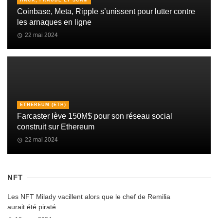
HACK, FRAUDE ET SCAM
Coinbase, Meta, Ripple s’unissent pour lutter contre
les arnaques en ligne
22 mai 2024
ETHEREUM (ETH)
Farcaster lève 150M$ pour son réseau social
construit sur Ethereum
22 mai 2024
NFT
Les NFT Milady vacillent alors que le chef de Remilia
aurait été piraté