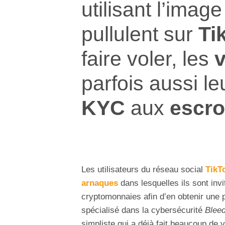
utilisant l’image
pullulent sur
Ti
faire voler, les
v
parfois aussi l
KYC
aux
escr
Les utilisateurs du réseau social
TikT
arnaques
dans lesquelles ils sont inv
cryptomonnaies afin d’en obtenir une 
spécialisé dans la cybersécurité
Blee
simpliste qui a déjà fait beaucoup de