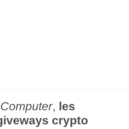
 Computer
,
les
giveways crypto