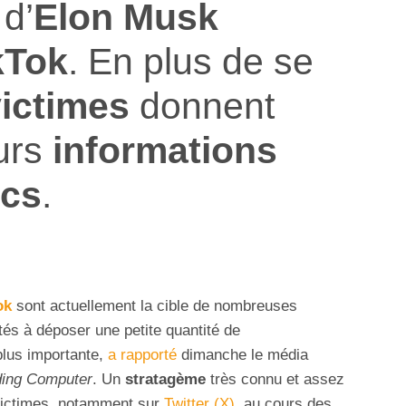
 d’
Elon Musk
kTok
. En plus de se
ictimes
donnent
eurs
informations
ocs
.
ok
sont actuellement la cible de nombreuses
ités à déposer une petite quantité de
plus importante,
a rapporté
dimanche le média
ding Computer
. Un
stratagème
très connu et assez
 victimes, notamment sur
Twitter (X)
, au cours des