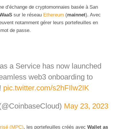
orme d’échange de cryptomonnaies basée à San
WaaS
sur le réseau
Ethereum
(
mainnet
). Avec
 peuvent notamment gérer leurs portefeuilles en
t mot de passe.
 as a Service has now launched
seamless web3 onboarding to
!
pic.twitter.com/s2hFIlw2IK
️ (@CoinbaseCloud)
May 23, 2023
urisé (MPC)
, les portefeuilles créés avec
Wallet as