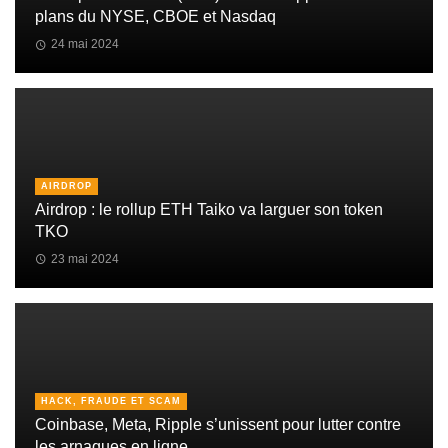
plans du NYSE, CBOE et Nasdaq
24 mai 2024
AIRDROP
Airdrop : le rollup ETH Taiko va larguer son token
TKO
23 mai 2024
HACK, FRAUDE ET SCAM
Coinbase, Meta, Ripple s’unissent pour lutter contre
les arnaques en ligne