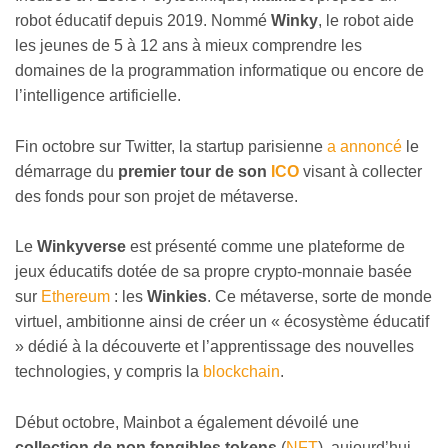
robot éducatif depuis 2019. Nommé
Winky
, le robot aide
les jeunes de 5 à 12 ans à mieux comprendre les
domaines de la programmation informatique ou encore de
l’intelligence artificielle.
Fin octobre sur Twitter, la startup parisienne
a annoncé
le
démarrage du
premier tour de son
ICO
visant à collecter
des fonds pour son projet de métaverse.
Le
Winkyverse
est présenté comme une plateforme de
jeux éducatifs dotée de sa propre crypto-monnaie basée
sur
Ethereum
: les
Winkies
. Ce métaverse, sorte de monde
virtuel, ambitionne ainsi de créer un « écosystème éducatif
» dédié à la découverte et l’apprentissage des nouvelles
technologies, y compris la
blockchain
.
Début octobre, Mainbot a également dévoilé une
collection de non fongibles tokens
(
NFT
), aujourd’hui