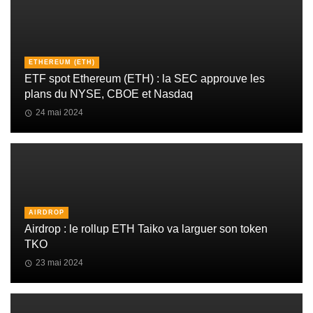
ETHEREUM (ETH)
ETF spot Ethereum (ETH) : la SEC approuve les
plans du NYSE, CBOE et Nasdaq
24 mai 2024
AIRDROP
Airdrop : le rollup ETH Taiko va larguer son token
TKO
23 mai 2024