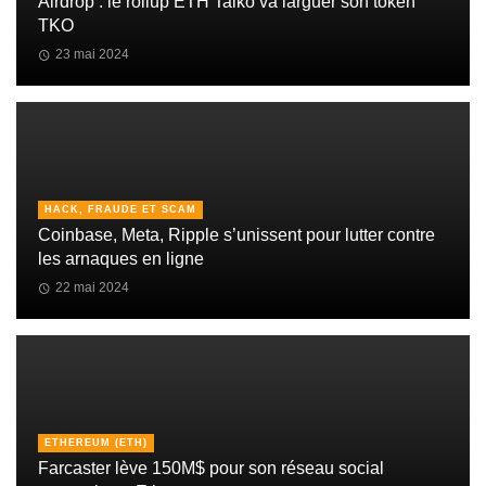
Airdrop : le rollup ETH Taiko va larguer son token
TKO
23 mai 2024
HACK, FRAUDE ET SCAM
Coinbase, Meta, Ripple s’unissent pour lutter contre
les arnaques en ligne
22 mai 2024
ETHEREUM (ETH)
Farcaster lève 150M$ pour son réseau social