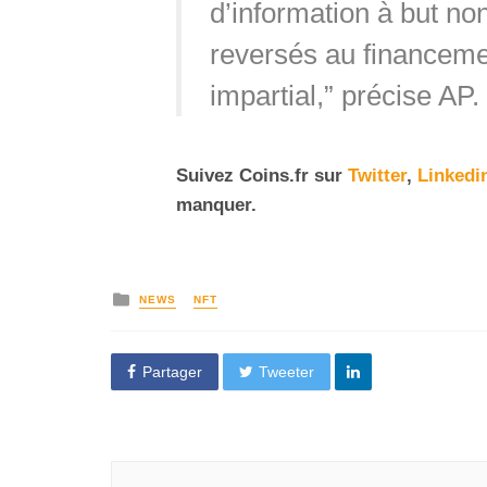
d’information à but non
reversés au financemen
impartial,” précise AP.
Suivez Coins.fr sur
Twitter
,
Linkedi
manquer.
NEWS
NFT
Partager
Tweeter