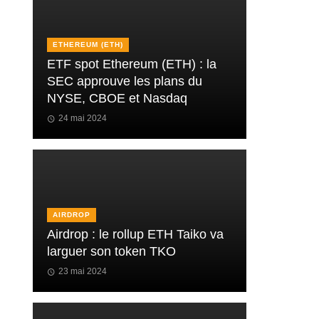
ETHEREUM (ETH)
ETF spot Ethereum (ETH) : la
SEC approuve les plans du
NYSE, CBOE et Nasdaq
24 mai 2024
AIRDROP
Airdrop : le rollup ETH Taiko va
larguer son token TKO
23 mai 2024