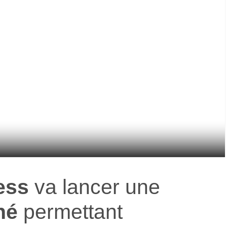
ess
va lancer une
hé
permettant