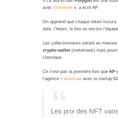
« La blockchain
Polygon
est une solu
avec
Ethereum
», a écrit AP.
On apprend que chaque token inclura 
date, l’heure, le lieu ou encore l’équip
Les collectionneurs seront en mesure 
crypto-wallet
(metamask) mais pourr
classique.
Ce n’est pas la première fois que
AP
e
l’agence
s’associait
avec la startup
Ci
Les prix des NFT varie