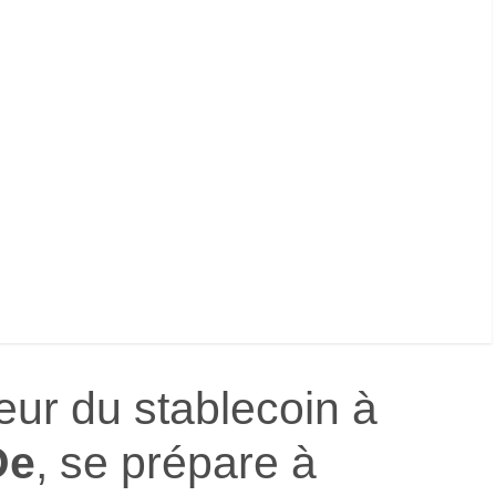
teur du stablecoin à
De
, se prépare à