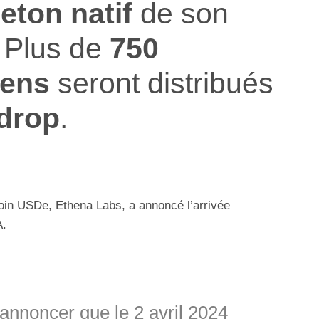
jeton natif
de son
. Plus de
750
kens
seront distribués
rdrop
.
lecoin USDe, Ethena Labs, a annoncé l’arrivée
A.
nnoncer que le 2 avril 2024