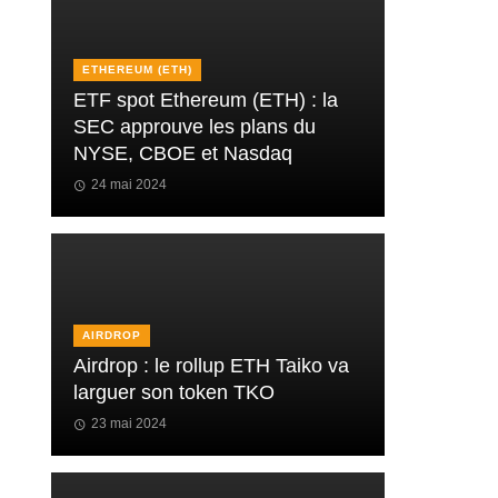
ETHEREUM (ETH)
ETF spot Ethereum (ETH) : la
SEC approuve les plans du
NYSE, CBOE et Nasdaq
24 mai 2024
AIRDROP
Airdrop : le rollup ETH Taiko va
larguer son token TKO
23 mai 2024