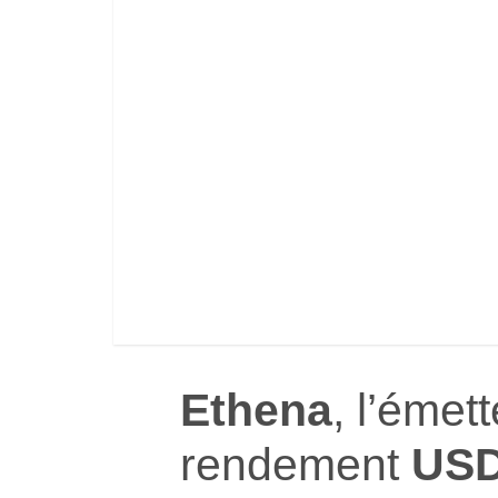
Ethena
, l’émet
rendement
US