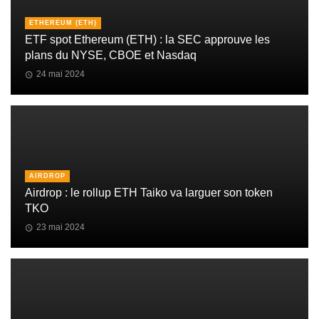
ETHEREUM (ETH)
ETF spot Ethereum (ETH) : la SEC approuve les
plans du NYSE, CBOE et Nasdaq
24 mai 2024
AIRDROP
Airdrop : le rollup ETH Taiko va larguer son token
TKO
23 mai 2024