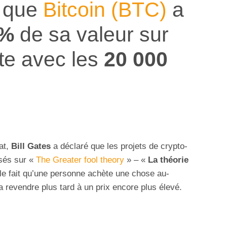
s que
Bitcoin (BTC)
a
%
de sa valeur sur
rte avec les
20 000
at,
Bill Gates
a déclaré que les projets de crypto-
asés sur «
The Greater fool theory
» – «
La théorie
 le fait qu’une personne achète une chose au-
a revendre plus tard à un prix encore plus élevé.