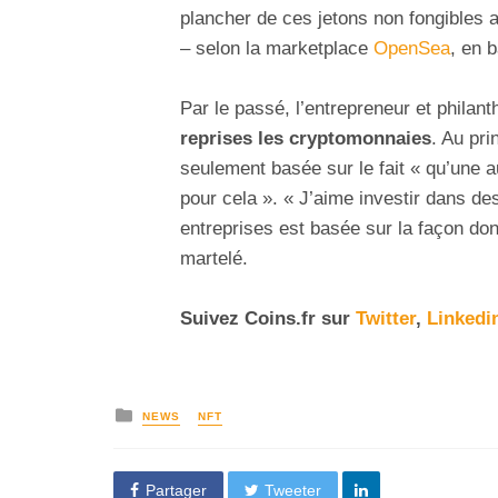
plancher de ces jetons non fongibles
– selon la marketplace
OpenSea
, en 
Par le passé, l’entrepreneur et philan
reprises les cryptomonnaies
. Au pri
seulement basée sur le fait « qu’une 
pour cela ». « J’aime investir dans de
entreprises est basée sur la façon dont
martelé.
Suivez
Coins
.fr sur
Twitter
,
Linkedi
NEWS
NFT
Partager
Tweeter