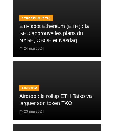
ETHEREUM (ETH)
ETF spot Ethereum (ETH) : la
SEC approuve les plans du
NYSE, CBOE et Nasdaq
24 mai 2024
AIRDROP
Airdrop : le rollup ETH Taiko va
larguer son token TKO
23 mai 2024