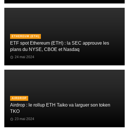
ETHEREUM (ETH)
ETF spot Ethereum (ETH) : la SEC approuve les
plans du NYSE, CBOE et Nasdaq
24 mai 2024
AIRDROP
Airdrop : le rollup ETH Taiko va larguer son token
TKO
23 mai 2024