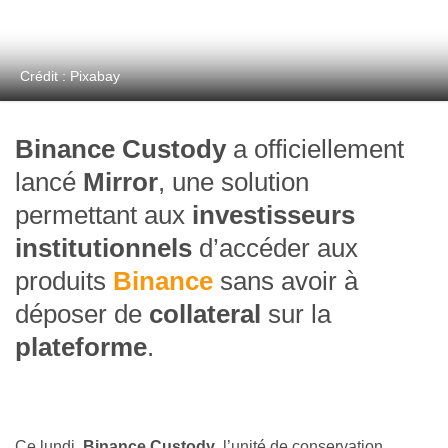
Crédit : Pixabay
Binance Custody
a officiellement
lancé
Mirror
, une solution
permettant aux
investisseurs
institutionnels
d’accéder aux
produits
Binance
sans avoir à
déposer de
collateral
sur la
plateforme
.
Ce lundi,
Binance Custody
, l’unité de conservation