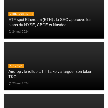
ETHEREUM (ETH)
ETF spot Ethereum (ETH) : la SEC approuve les
plans du NYSE, CBOE et Nasdaq
24 mai 2024
AIRDROP
Airdrop : le rollup ETH Taiko va larguer son token
TKO
23 mai 2024