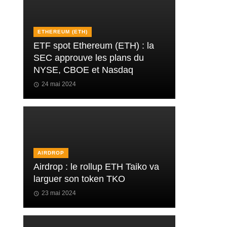
ETHEREUM (ETH)
ETF spot Ethereum (ETH) : la
SEC approuve les plans du
NYSE, CBOE et Nasdaq
24 mai 2024
AIRDROP
Airdrop : le rollup ETH Taiko va
larguer son token TKO
23 mai 2024