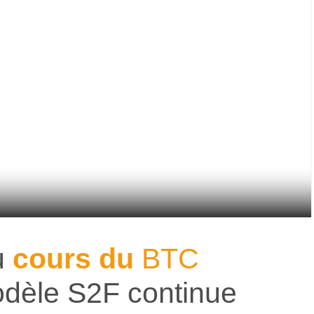
u
cours du
BTC
odèle S2F continue