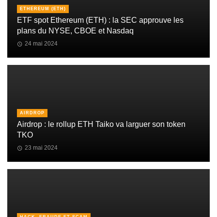
ETHEREUM (ETH)
ETF spot Ethereum (ETH) : la SEC approuve les
plans du NYSE, CBOE et Nasdaq
24 mai 2024
AIRDROP
Airdrop : le rollup ETH Taiko va larguer son token
TKO
23 mai 2024