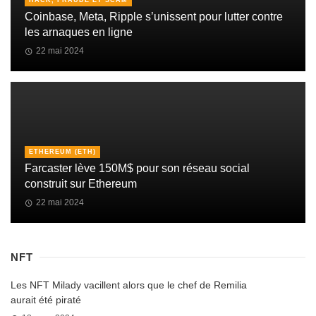
HACK, FRAUDE ET SCAM
Coinbase, Meta, Ripple s’unissent pour lutter contre
les arnaques en ligne
22 mai 2024
ETHEREUM (ETH)
Farcaster lève 150M$ pour son réseau social
construit sur Ethereum
22 mai 2024
NFT
Les NFT Milady vacillent alors que le chef de Remilia
aurait été piraté