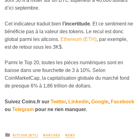
sont 50% à miser sur un BTC supérieur à 40.000 dollars
d’ici septembre.
Cet indicateur traduit bien
l’incertitude
. Et ce sentiment ne
bénéficie pas à la valeur des tokens. Le recul est donc
global parmi les altcoins.
Ethereum (ETH)
, par exemple,
est de retour sous les 3K$.
Parmi le Top 20, toutes les pièces numériques sont en
baisse dans une fourchette de 3 à 10%. Selon
CoinMarketCap, la capitalisation globale du marché fond
de presque 6% à 1,86 trillion de dollars.
Suivez
Coins
.fr sur
Twitter
,
Linkedin
,
Google
,
Facebook
ou
Telegram
pour ne rien manquer.
BITCOIN (BTC)
MARCHÉS
NEWS