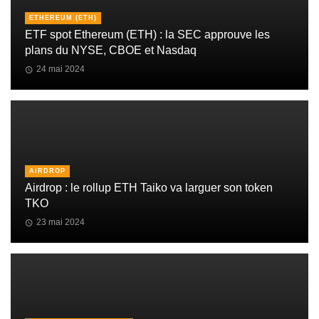
ETHEREUM (ETH)
ETF spot Ethereum (ETH) : la SEC approuve les
plans du NYSE, CBOE et Nasdaq
24 mai 2024
AIRDROP
Airdrop : le rollup ETH Taiko va larguer son token
TKO
23 mai 2024