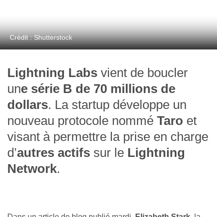
Crédit : Shutterstock
Lightning Labs
vient de boucler
un
e série B de 70 millions de
dollars
. La startup développe un
nouveau protocole nommé
Taro
et
visant à permettre la prise en charge
d’
autres actifs
sur le
Lightning
Network
.
Dans un article de blog publié mardi,
Elizabeth Stark
, la