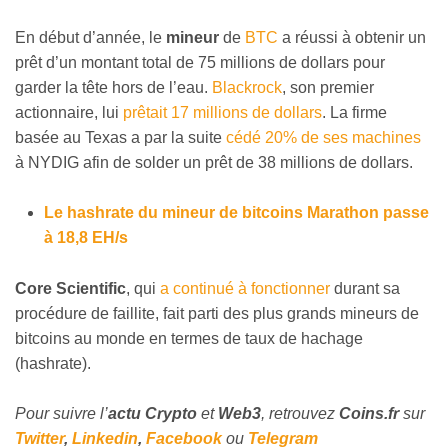
En début d’année, le
mineur
de
BTC
a réussi à obtenir un
prêt d’un montant total de 75 millions de dollars pour
garder la tête hors de l’eau.
Blackrock
, son premier
actionnaire, lui
prêtait 17 millions de dollars
. La firme
basée au Texas a par la suite
cédé 20% de ses machines
à NYDIG afin de solder un prêt de 38 millions de dollars.
Le hashrate du mineur de bitcoins Marathon passe
à 18,8 EH/s
Core Scientific
, qui
a continué à fonctionner
durant sa
procédure de faillite, fait parti des plus grands mineurs de
bitcoins au monde en termes de taux de hachage
(hashrate).
Pour suivre l’
actu Crypto
et
Web3
, retrouvez
Coins
.fr
sur
Twitter
,
Linkedin
,
Facebook
ou
Telegram