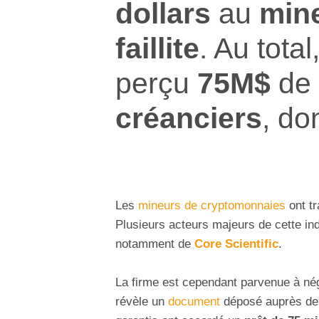
dollars
au
mine
faillite
. Au total
perçu
75M$
de 
créanciers
, do
Les
mineurs de cryptomonnaies
ont t
Plusieurs acteurs majeurs de cette indu
notamment de
Core Scientific
.
La firme est cependant parvenue à né
révèle un
document
déposé auprès de l