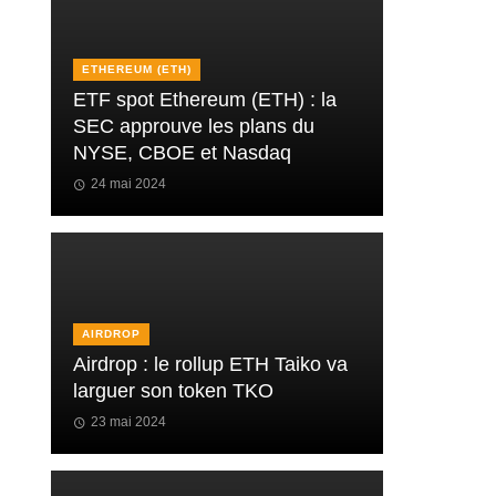
ETHEREUM (ETH)
ETF spot Ethereum (ETH) : la
SEC approuve les plans du
NYSE, CBOE et Nasdaq
24 mai 2024
AIRDROP
Airdrop : le rollup ETH Taiko va
larguer son token TKO
23 mai 2024