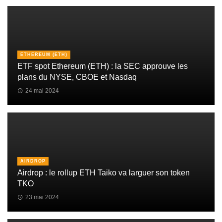
ETHEREUM (ETH)
ETF spot Ethereum (ETH) : la SEC approuve les
plans du NYSE, CBOE et Nasdaq
24 mai 2024
AIRDROP
Airdrop : le rollup ETH Taiko va larguer son token
TKO
23 mai 2024