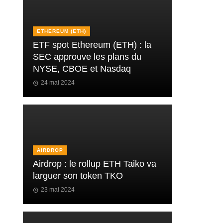
ETHEREUM (ETH)
ETF spot Ethereum (ETH) : la
SEC approuve les plans du
NYSE, CBOE et Nasdaq
24 mai 2024
AIRDROP
Airdrop : le rollup ETH Taiko va
larguer son token TKO
23 mai 2024