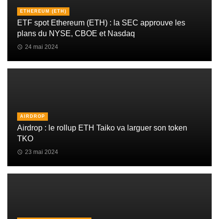
ETHEREUM (ETH)
ETF spot Ethereum (ETH) : la SEC approuve les
plans du NYSE, CBOE et Nasdaq
24 mai 2024
AIRDROP
Airdrop : le rollup ETH Taiko va larguer son token
TKO
23 mai 2024