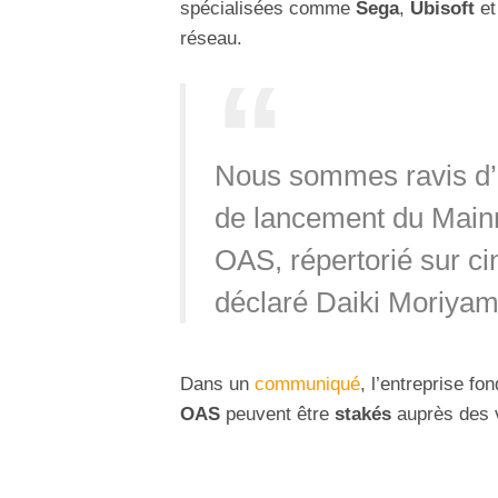
spécialisées comme
Sega
,
Ubisoft
e
réseau.
Nous sommes ravis d’a
de lancement du Mainnet
OAS, répertorié sur ci
déclaré Daiki Moriyama
Dans un
communiqué
, l’entreprise f
OAS
peuvent être
stakés
auprès des v