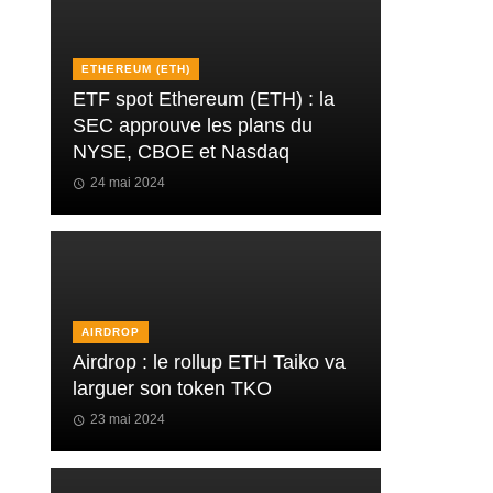
ETHEREUM (ETH)
ETF spot Ethereum (ETH) : la
SEC approuve les plans du
NYSE, CBOE et Nasdaq
24 mai 2024
AIRDROP
Airdrop : le rollup ETH Taiko va
larguer son token TKO
23 mai 2024