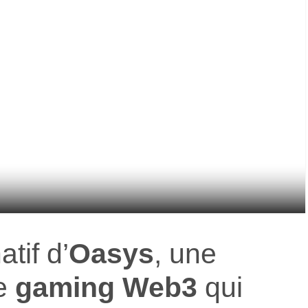
atif d’
Oasys
, une
e
gaming Web3
qui