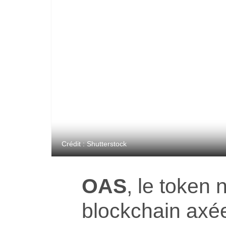
Crédit : Shutterstock
OAS
, le token n
blockchain axé