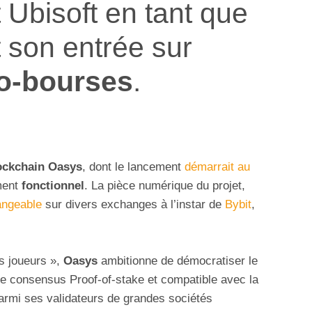
Ubisoft en tant que
it son entrée sur
o-bourses
.
ockchain Oasys
, dont le lancement
démarrait au
ment
fonctionnel
. La pièce numérique du projet,
angeable
sur divers exchanges à l’instar de
Bybit
,
s joueurs »,
Oasys
ambitionne de démocratiser le
le consensus Proof-of-stake et compatible avec la
armi ses validateurs de grandes sociétés