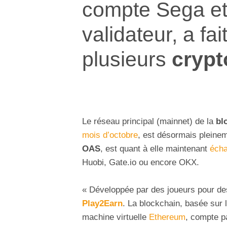
compte Sega et 
validateur, a fa
plusieurs
crypt
Le réseau principal (mainnet) de la
bl
mois d’octobre
, est désormais pleine
OAS
, est quant à elle maintenant
éch
Huobi, Gate.io ou encore OKX.
« Développée par des joueurs pour de
Play2Earn
. La blockchain, basée sur 
machine virtuelle
Ethereum
, compte p