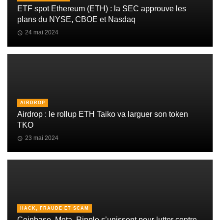
ETF spot Ethereum (ETH) : la SEC approuve les
plans du NYSE, CBOE et Nasdaq
24 mai 2024
AIRDROP
Airdrop : le rollup ETH Taiko va larguer son token
TKO
23 mai 2024
HACK, FRAUDE ET SCAM
Coinbase, Meta, Ripple s’unissent pour lutter contre