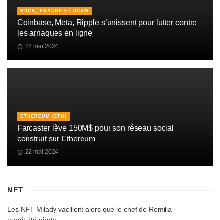
HACK, FRAUDE ET SCAM
Coinbase, Meta, Ripple s’unissent pour lutter contre
les arnaques en ligne
22 mai 2024
ETHEREUM (ETH)
Farcaster lève 150M$ pour son réseau social
construit sur Ethereum
22 mai 2024
NFT
Les NFT Milady vacillent alors que le chef de Remilia
aurait été piraté