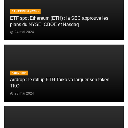
ETHEREUM (ETH)
ETF spot Ethereum (ETH) : la SEC approuve les
plans du NYSE, CBOE et Nasdaq
24 mai 2024
AIRDROP
Airdrop : le rollup ETH Taiko va larguer son token
TKO
23 mai 2024