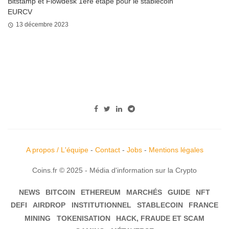
Bitstamp et Flowdesk 1ère étape pour le stablecoin
EURCV
13 décembre 2023
A propos / L'équipe
-
Contact
-
Jobs
-
Mentions légales
Coins.fr © 2025 - Média d'information sur la Crypto
NEWS
BITCOIN
ETHEREUM
MARCHÉS
GUIDE
NFT
DEFI
AIRDROP
INSTITUTIONNEL
STABLECOIN
FRANCE
MINING
TOKENISATION
HACK, FRAUDE ET SCAM