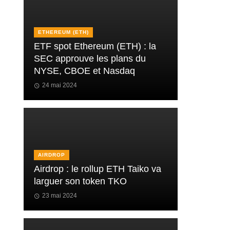
ETHEREUM (ETH)
ETF spot Ethereum (ETH) : la
SEC approuve les plans du
NYSE, CBOE et Nasdaq
24 mai 2024
AIRDROP
Airdrop : le rollup ETH Taiko va
larguer son token TKO
23 mai 2024