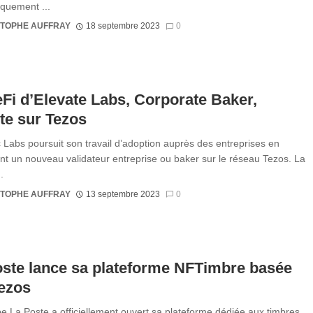
quement ...
STOPHE AUFFRAY
18 septembre 2023
0
Fi d’Elevate Labs, Corporate Baker,
ite sur Tezos
Labs poursuit son travail d’adoption auprès des entreprises en
ant un nouveau validateur entreprise ou baker sur le réseau Tezos. La
.
STOPHE AUFFRAY
13 septembre 2023
0
ste lance sa plateforme NFTimbre basée
ezos
e La Poste a officiellement ouvert sa plateforme dédiée aux timbres