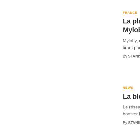
FRANCE
La pl
Mylob
Myloby, 
tirant pa
By
STANI
NEWS
La bl
Le résea
booster l
By
STANI