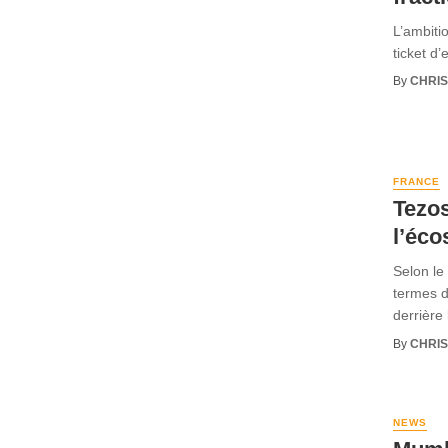
L’ambiti
ticket d’
By
CHRI
FRANCE
Tezos
l’éco
Selon le
termes d
derrière l
By
CHRI
NEWS