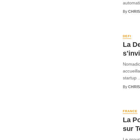
automati
By
CHRI
DEFI
La De
s’inv
Nomadic 
accueill
startup ..
By
CHRI
FRANCE
La Po
sur T
Le group