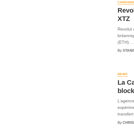
CARDANO
Revol
XTZ
Revolut 
britanni
(ETH) ...
By
STANI
NEWS
La Ca
block
L’agence
expérimen
transfert 
By
CHRI