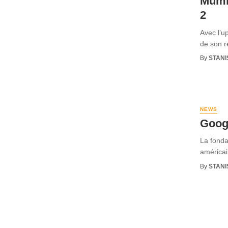
Mumba
2
Avec l’u
de son r
By
STANI
NEWS
Googl
La fonda
américain
By
STANI