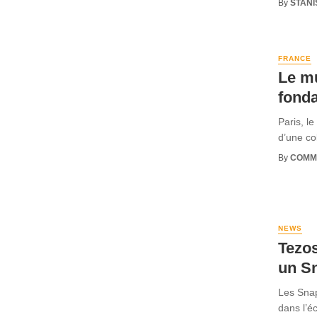
By
STANI
FRANCE
Le mu
fonda
Paris, l
d’une co
By
COMM
NEWS
Tezos
un S
Les Snap
dans l’é