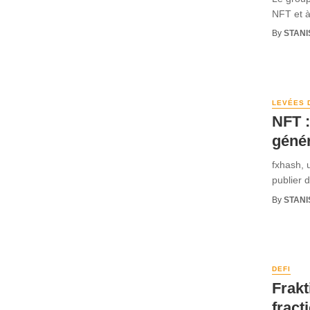
NFT et à
By
STANI
LEVÉES 
NFT :
génér
fxhash, u
publier 
By
STANI
DEFI
Frakt
fract