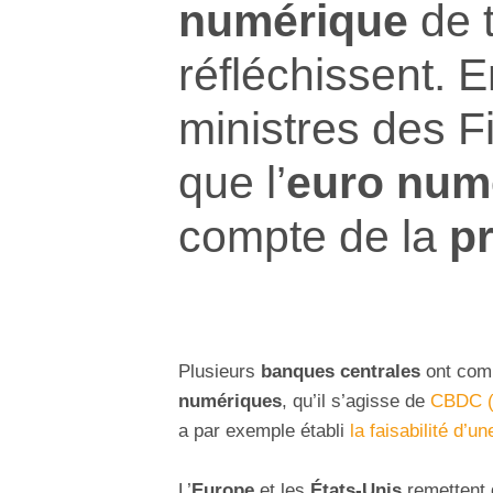
numérique
de 
réfléchissent. 
ministres des 
que l’
euro num
compte de la
p
Plusieurs
banques centrales
ont comm
numériques
, qu’il s’agisse de
CBDC (o
a par exemple établi
la faisabilité d’
L’
Europe
et les
États-Unis
remettent 