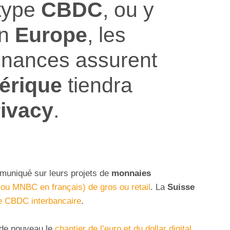
type
CBDC
, ou y
En
Europe
, les
Finances assurent
érique
tiendra
rivacy
.
uniqué sur leurs projets de
monnaies
u MNBC en français) de gros ou retail
. La
Suisse
une CBDC interbancaire
.
de nouveau le
chantier de l’euro et du dollar digital