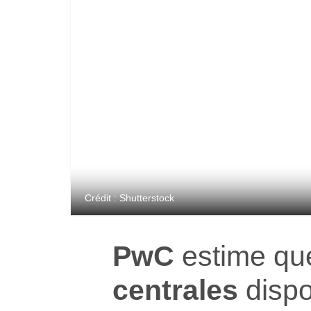
Crédit : Shutterstock
PwC
estime q
centrales
dispo