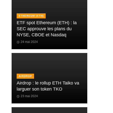
ETHEREUM (ETH)
ETF spot Ethereum (ETH) : la
SEC approuve les plans du
NYSE, CBOE et Nasdaq
24 mai 2024
AIRDROP
Airdrop : le rollup ETH Taiko va
larguer son token TKO
23 mai 2024