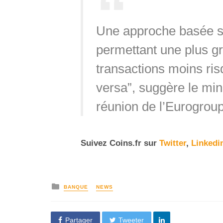
Une approche basée sur
permettant une plus gr
transactions moins risq
versa”, suggère le mini
réunion de l’Eurogrou
Suivez Coins.fr sur
Twitter
,
Linkedi
BANQUE
NEWS
Partager
Tweeter