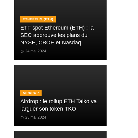
ETHEREUM (ETH)
ETF spot Ethereum (ETH) : la
SEC approuve les plans du
NYSE, CBOE et Nasdaq
24 mai 2024
AIRDROP
Airdrop : le rollup ETH Taiko va
larguer son token TKO
23 mai 2024