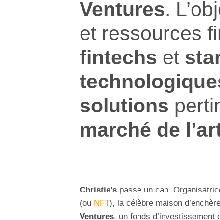
Ventures
. L’obj
et ressources f
fintechs
et
sta
technologique
solutions
perti
marché de l’ar
Christie’s
passe un cap. Organisatric
(ou
NFT
), la célèbre maison d’enchèr
Ventures
, un fonds d’investissement 