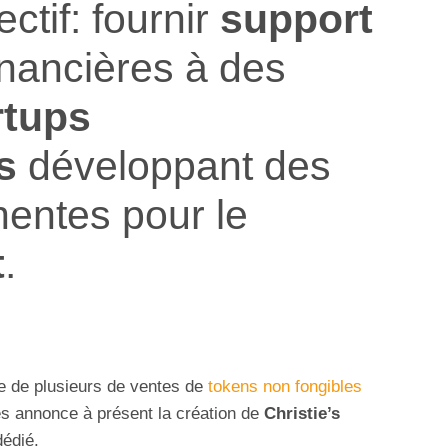
ectif: fournir
support
inancières à des
rtups
s
développant des
nentes pour le
t
.
e de plusieurs de ventes de
tokens non fongibles
es annonce à présent la création de
Christie’s
dédié.