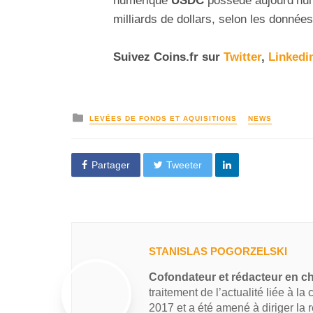
numérique
USDC
possède aujourd’hui 
milliards de dollars, selon les donnée
Suivez
Coins
.fr sur
Twitter
,
Linkedi
LEVÉES DE FONDS ET AQUISITIONS
NEWS
Partager
Tweeter
STANISLAS POGORZELSKI
Cofondateur et rédacteur en c
traitement de l’actualité liée à la
2017 et a été amené à diriger la 