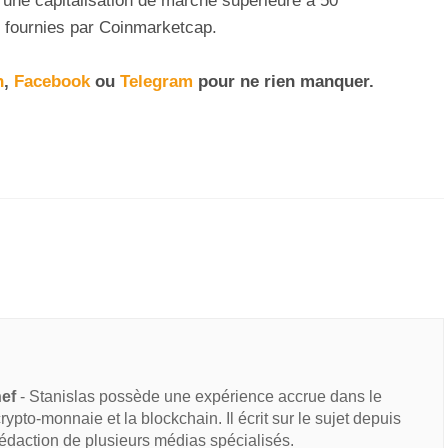
une capitalisation de marché supérieure à 50
s fournies par Coinmarketcap.
n
,
Facebook
ou
Telegram
pour ne rien manquer
.
hef
- Stanislas possède une expérience accrue dans le
 crypto-monnaie et la blockchain. Il écrit sur le sujet depuis
rédaction de plusieurs médias spécialisés.