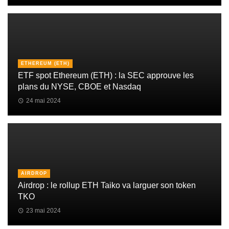
ETHEREUM (ETH)
ETF spot Ethereum (ETH) : la SEC approuve les
plans du NYSE, CBOE et Nasdaq
24 mai 2024
AIRDROP
Airdrop : le rollup ETH Taiko va larguer son token
TKO
23 mai 2024