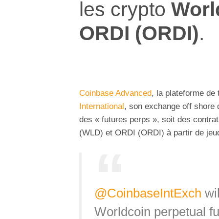
les crypto
Worl
ORDI (ORDI)
.
Coinbase Advanced
, la plateforme de
International
, son exchange off shore d
des « futures perps », soit des contra
(WLD) et ORDI (ORDI) à partir de jeud
@CoinbaseIntExch
wil
Worldcoin perpetual fu