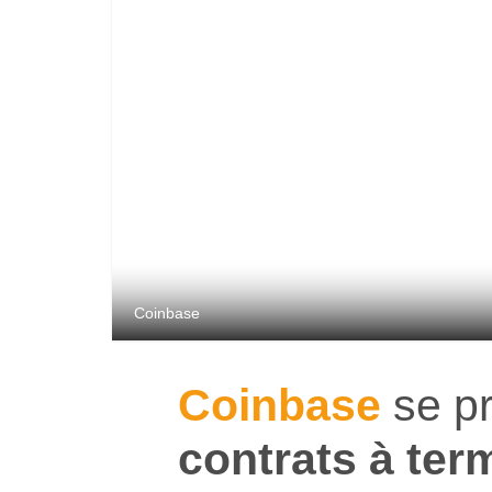
Coinbase
Coinbase
se p
contrats à ter