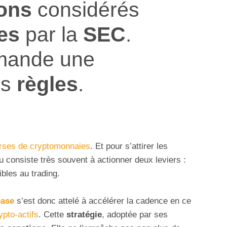
tons
considérés
res
par la
SEC
.
mande une
es
règles
.
rses de cryptomonnaies
. Et pour s’attirer les
eu consiste très souvent à actionner deux leviers :
ibles au trading.
base
s’est donc attelé à accélérer la cadence en ce
ypto-actifs
. Cette
stratégie
, adoptée par ses