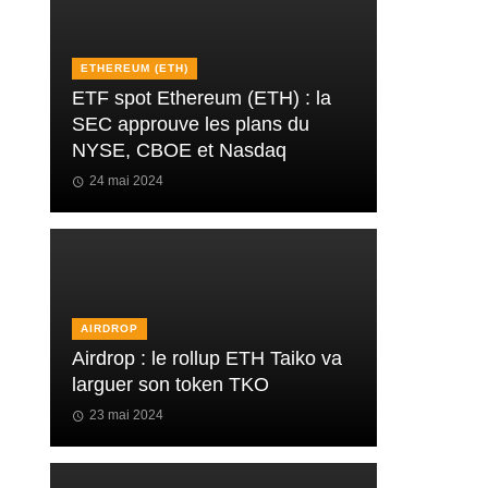
ETHEREUM (ETH)
ETF spot Ethereum (ETH) : la
SEC approuve les plans du
NYSE, CBOE et Nasdaq
24 mai 2024
AIRDROP
Airdrop : le rollup ETH Taiko va
larguer son token TKO
23 mai 2024