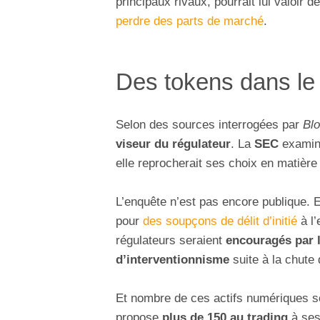
principaux rivaux, pourrait lui valoir d
perdre des parts de marché
.
Des tokens dans le 
Selon des sources interrogées par
Bl
viseur du régulateur
. La
SEC
examine
elle reprocherait ses choix en matièr
L’enquête n’est pas encore publique. El
pour
des soupçons de délit d’initié
à l’
régulateurs seraient
encouragés par l
d’interventionnisme
suite à la chute
Et nombre de ces actifs numériques s
propose
plus de 150 au trading
à ses