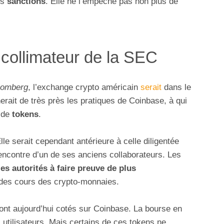
es
sanctions
. Elle ne l’empêche pas non plus de
collimateur de la SEC
oomberg
, l’exchange crypto américain
serait
dans le
rait de très près les pratiques de Coinbase, à qui
e de
tokens
.
le serait cependant antérieure à celle diligentée
encontre d’un de ses anciens collaborateurs. Les
es autorités à faire preuve de plus
 des cours des crypto-monnaies.
ont aujourd’hui cotés sur Coinbase. La bourse en
 utilisateurs. Mais certains de ces tokens ne