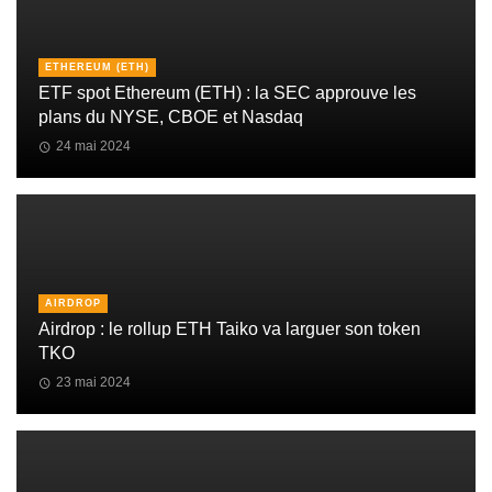
ETHEREUM (ETH)
ETF spot Ethereum (ETH) : la SEC approuve les
plans du NYSE, CBOE et Nasdaq
24 mai 2024
AIRDROP
Airdrop : le rollup ETH Taiko va larguer son token
TKO
23 mai 2024