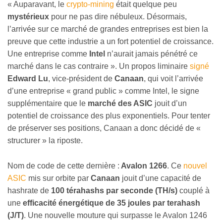
« Auparavant, le
crypto-mining
était quelque peu
mystérieux
pour ne pas dire nébuleux. Désormais,
l’arrivée sur ce marché de grandes entreprises est bien la
preuve que cette industrie a un fort potentiel de croissance.
Une entreprise comme
Intel
n’aurait jamais pénétré ce
marché dans le cas contraire ». Un propos liminaire
signé
Edward Lu
, vice-président de
Canaan
, qui voit l’arrivée
d’une entreprise « grand public » comme Intel, le signe
supplémentaire que le
marché des ASIC
jouit d’un
potentiel de croissance des plus exponentiels. Pour tenter
de préserver ses positions, Canaan a donc décidé de «
structurer » la riposte.
Nom de code de cette dernière :
Avalon 1266
. Ce
nouvel
ASIC
mis sur orbite par
Canaan
jouit d’une capacité de
hashrate de
100 térahashs par seconde (TH/s)
couplé à
une
efficacité énergétique de 35 joules par terahash
(J/T)
. Une nouvelle mouture qui surpasse le Avalon 1246