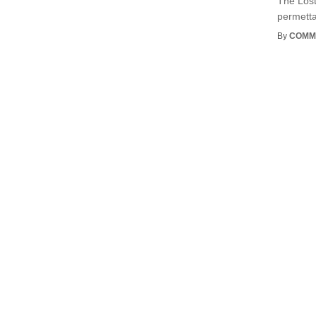
The Lost
permetta
By
COMM