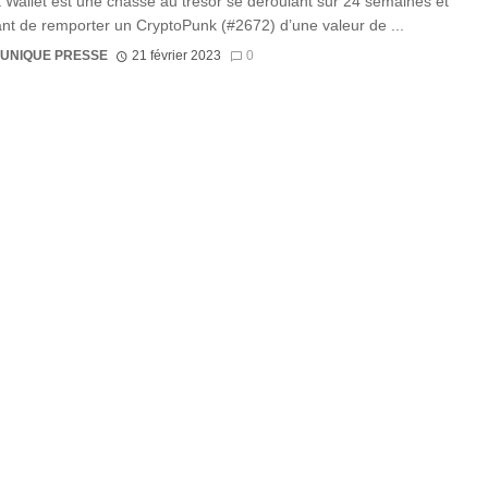
 Wallet est une chasse au trésor se déroulant sur 24 semaines et
nt de remporter un CryptoPunk (#2672) d’une valeur de ...
UNIQUE PRESSE
21 février 2023
0