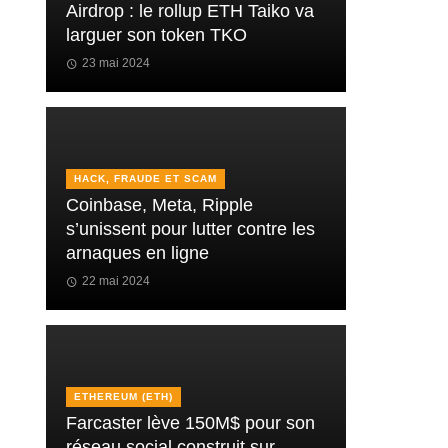
Airdrop : le rollup ETH Taiko va
larguer son token TKO
23 mai 2024
HACK, FRAUDE ET SCAM
Coinbase, Meta, Ripple
s’unissent pour lutter contre les
arnaques en ligne
22 mai 2024
ETHEREUM (ETH)
Farcaster lève 150M$ pour son
réseau social construit sur