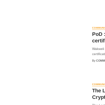
COMMUNI
PoD :
certi
Wakweli
certifica
By
COMM
COMMUNI
The L
Crypt