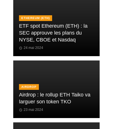
ETHEREUM (ETH)
ETF spot Ethereum (ETH) : la
SEC approuve les plans du
NYSE, CBOE et Nasdaq
24 mai 2024
AIRDROP
Airdrop : le rollup ETH Taiko va
larguer son token TKO
23 mai 2024