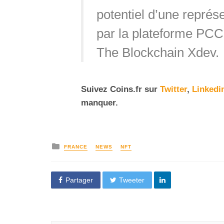
potentiel d’une représe
par la plateforme PCC
The Blockchain Xdev.
Suivez
Coins
.fr sur
Twitter
,
Linkedi
manquer.
FRANCE
NEWS
NFT
Partager
Tweeter