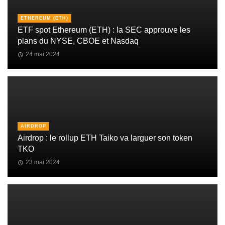
ETHEREUM (ETH)
ETF spot Ethereum (ETH) : la SEC approuve les
plans du NYSE, CBOE et Nasdaq
24 mai 2024
AIRDROP
Airdrop : le rollup ETH Taiko va larguer son token
TKO
23 mai 2024