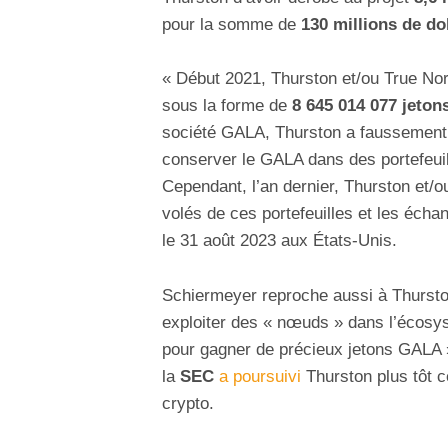
pour la somme de
130 millions de do
« Début 2021, Thurston et/ou True No
sous la forme de
8 645 014 077 jeto
société GALA, Thurston a faussement d
conserver le GALA dans des portefeui
Cependant, l’an dernier, Thurston et/
volés de ces portefeuilles et les écha
le 31 août 2023 aux États-Unis.
Schiermeyer reproche aussi à Thursto
exploiter des « nœuds » dans l’écosy
pour gagner de précieux jetons GALA 
la
SEC
a poursuivi
Thurston plus tôt c
crypto.