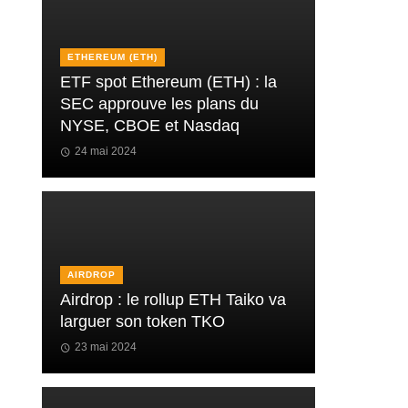
ETHEREUM (ETH)
ETF spot Ethereum (ETH) : la
SEC approuve les plans du
NYSE, CBOE et Nasdaq
24 mai 2024
AIRDROP
Airdrop : le rollup ETH Taiko va
larguer son token TKO
23 mai 2024