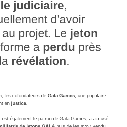
le judiciaire
,
ellement d’avoir
au projet. Le
jeton
eforme a
perdu
près
la
révélation
.
n
, les cofondateurs de
Gala Games
, une populaire
ent en
justice
.
i est également le patron de Gala Games, a accusé
milliards de jetons GALA
puis de les avoir vendu