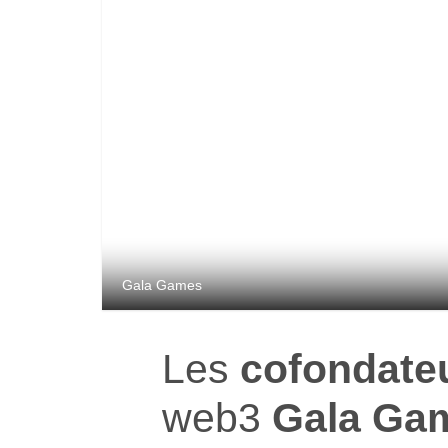
Gala Games
Les
cofondate
web3
Gala Ga