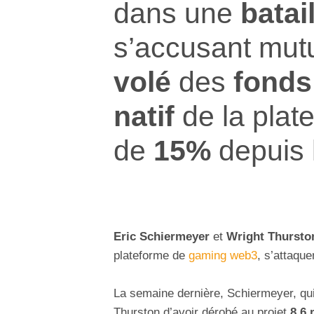
dans une
batail
s’accusant mutu
volé
des
fonds
natif
de la plat
de
15%
depuis 
Eric Schiermeyer
et
Wright Thursto
plateforme de
gaming web3
, s’attaqu
La semaine dernière, Schiermeyer, qu
Thurston d’avoir dérobé au projet
8,6 