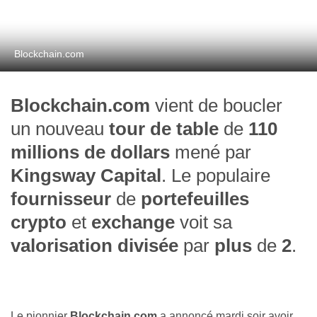
Blockchain.com
Blockchain.com
vient de boucler
un nouveau
tour de table
de
110
millions de dollars
mené par
Kingsway Capital
. Le populaire
fournisseur
de
portefeuilles
crypto
et
exchange
voit sa
valorisation
divisée
par
plus
de
2
.
Le pionnier
Blockchain.com
a annoncé mardi soir avoir