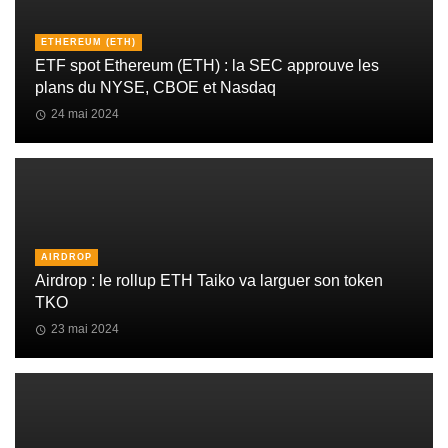
ETHEREUM (ETH)
ETF spot Ethereum (ETH) : la SEC approuve les
plans du NYSE, CBOE et Nasdaq
24 mai 2024
AIRDROP
Airdrop : le rollup ETH Taiko va larguer son token
TKO
23 mai 2024