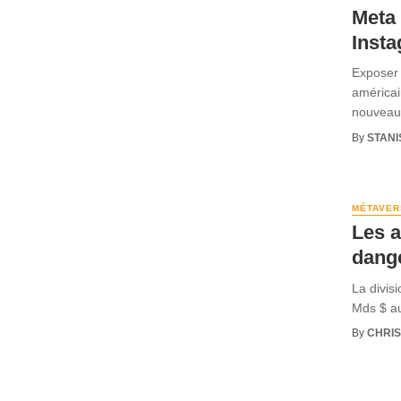
Meta 
Inst
Exposer 
américai
nouveaux
By
STANI
MÉTAVER
Les a
dang
La divis
Mds $ au
By
CHRI