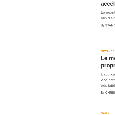
accél
Le géant
afin d’a
By
STANI
MÉTAVER
Le m
prop
L’applic
vice-pré
très faibl
By
CHRI
NEWS