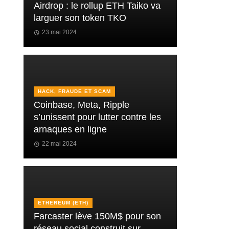
Airdrop : le rollup ETH Taiko va
larguer son token TKO
23 mai 2024
HACK, FRAUDE ET SCAM
Coinbase, Meta, Ripple
s’unissent pour lutter contre les
arnaques en ligne
22 mai 2024
ETHEREUM (ETH)
Farcaster lève 150M$ pour son
réseau social construit sur