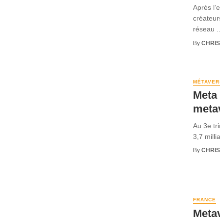
Après l’
créateur
réseau ..
By
CHRI
MÉTAVER
Meta 
meta
Au 3e tr
3,7 milli
By
CHRI
FRANCE
Metav