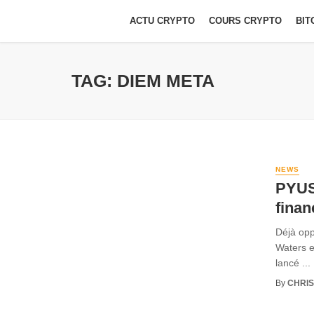
ACTU CRYPTO
COURS CRYPTO
BIT
TAG: DIEM META
NEWS
PYUSD
finan
Déjà opp
Waters e
lancé ...
By
CHRI