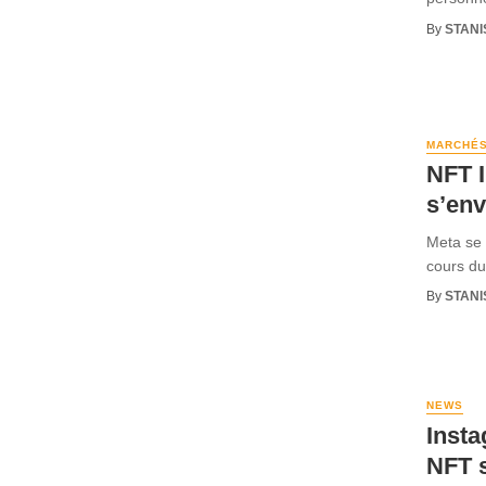
By
STANI
MARCHÉ
NFT I
s’env
Meta se 
cours du 
By
STANI
NEWS
Insta
NFT 