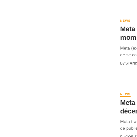
NEWS
Meta 
mome
Meta (ex
de se co
By
STANI
NEWS
Meta 
décen
Meta tra
de publi
By
COINS