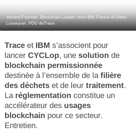
Vincent Fournier, Blockchain Leader chez IBM France et Didier
Lusseyran, PDG deTrace
Trace
et
IBM
s’associent pour
lancer
CYCLop
, une
solution
de
blockchain
permissionnée
destinée à l’ensemble de la
filière
des déchets
et de leur
traitement
.
La
réglementation
constitue un
accélérateur des
usages
blockchain
pour ce secteur.
Entretien.